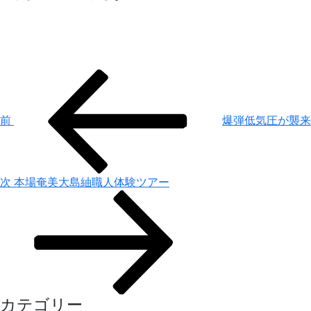
投
前
の
稿
投
ナ
前
爆弾低気圧が襲来
稿
ビ
ゲ
ー
次
次
本場奄美大島紬職人体験ツアー
の
シ
投
ョ
稿
ン
カテゴリー