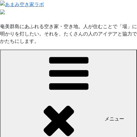
コ
ン
テ
ン
奄美群島にあふれる空き家・空き地。人が住むことで「場」に
ツ
明かりを灯したい。それを、たくさんの人のアイデアと協力で
へ
かたちにします。
ス
キ
ッ
プ
メニュー