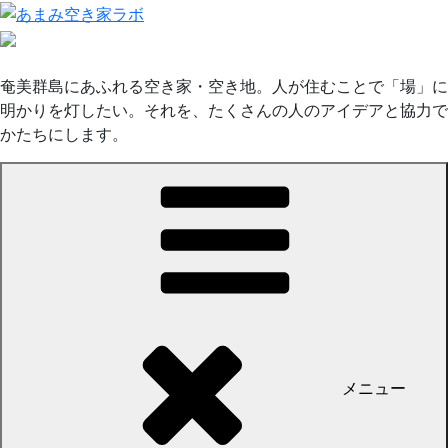
コ
ン
テ
ン
奄美群島にあふれる空き家・空き地。人が住むことで「場」に
ツ
明かりを灯したい。それを、たくさんの人のアイデアと協力で
へ
かたちにします。
ス
キ
ッ
プ
メニュー