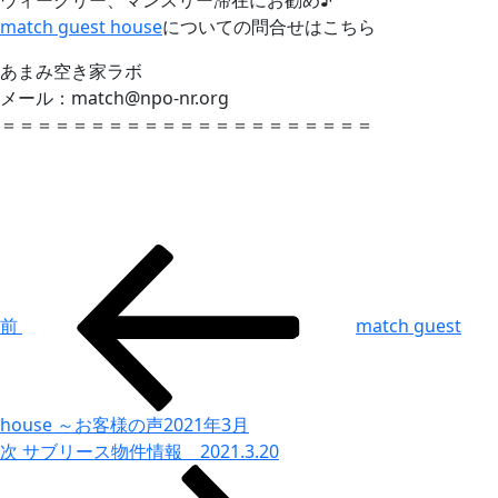
match guest house
についての問合せはこちら
あまみ空き家ラボ
メール：match@npo-nr.org
＝＝＝＝＝＝＝＝＝＝＝＝＝＝＝＝＝＝＝＝＝
投
前
の
稿
投
ナ
前
match guest
稿
ビ
ゲ
ー
house ～お客様の声2021年3月
次
次
サブリース物件情報 2021.3.20
シ
の
ョ