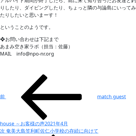
アルバイト期間が終了したら、島に来て知り合ったお友達と釣
りしたり、ダイビングしたり、ちょっと隣の与論島にいってみ
たりしたいと思いまーす！
ということのようです。
❖お問い合わせは下記まで
あまみ空き家ラボ（担当：佐藤）
MAIL info@npo‐nr.org
投
前
の
稿
投
ナ
前
match guest
稿
ビ
ゲ
ー
house ～お客様の声2021年4月
次
次
奄美大島笠利町佐仁小学校の存続に向けて
シ