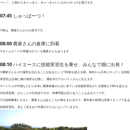
ーい！」と朝からきゃっきゃ、きゃっきゃいいながらやっけを選びます。
07:45
しゅっぱーつ！
※車は、農家さんからの貸与です。
08:00
農家さんの倉庫に到着
※タイムカードが準備されている農家さんもあります
08:10
ハイエースに技能実習生を乗せ、みんなで畑に出発！
※農家さんもその場所を忘れることがあるという100枚を超える畑。海外から日本にやってくる技能
実習生は正確に畑の場所を記憶し、運転手のアルバイトさんに伝えます。
※ベトナムや中国などから日本に農業研修のために来ている技能実習生がいる農家も10軒を超える
沖永良部島。かたことの日本語ですが、
時事問題を語りあうこともあるそうです。
※大規模農家になると、農家さんはあちこちの畑をまわるので、農作業の指導は先輩スタッフである
技能実習生。見よう見まねで作業がかたちになっていきます。