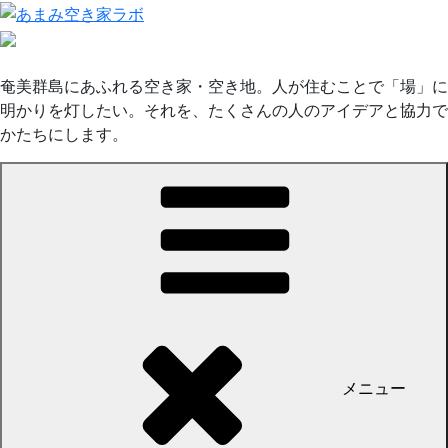
コ
ン
テ
ン
奄美群島にあふれる空き家・空き地。人が住むことで「場」に
ツ
明かりを灯したい。それを、たくさんの人のアイデアと協力で
へ
かたちにします。
ス
キ
ッ
プ
メニュー