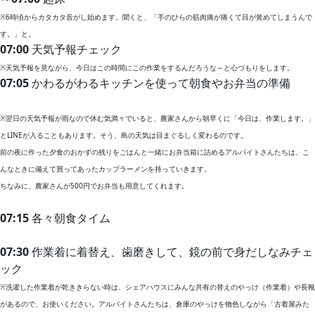
※6時頃からカタカタ音がし始めます。聞くと、「手のひらの筋肉痛が痛くて目が覚めてしまうんで
す。」と。
07:00
天気予報チェック
※天気予報を見ながら、今日はこの時間にこの作業をするんだろうな～と心づもりをします。
07:05
かわるがわるキッチンを使って朝食やお弁当の準備
※翌日の天気予報が雨なので休む気満々でいると、農家さんから朝早くに「今日は、作業します。」
とLINEが入ることもあります。そう、島の天気は目まぐるしく変わるのです。
前の夜に作った夕食のおかずの残りをごはんと一緒にお弁当箱に詰めるアルバイトさんたちは、こ
んなときに備えて買ってあったカップラーメンを持っていきます。
ちなみに、農家さんが500円でお弁当も用意してくれます。
07:15
各々朝食タイム
07:30
作業着に着替え、歯磨きして、鏡の前で身だしなみチェ
ック
※洗濯した作業着が乾ききらない時は、シェアハウスにみんな共有の替えのやっけ（作業着）や長靴
があるので、お使いください。アルバイトさんたちは、倉庫のやっけを物色しながら「古着屋みた