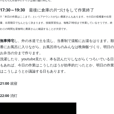
※もちろん作業中のトイレは畑の脇の草むら。
17:30～19:30
最後に倉庫の片づけをして作業終了
※「本日の作業はここまで」というアナウンスがない農家さんもあります。その日の収穫量や出荷
量、出荷期日でなんとなく決まります。技能実習生は、毎晩21時頃まで作業しているそうです。終
わりの時間を昼食時に農家さんに確認することが大切です。
無事帰宅
し、外の水道で土を流し、当番制で湯船にお湯をはります。順
番にお風呂に入りながら、お風呂待ちのみんなは晩御飯づくり。明日の
お弁当の分まで作ります。
洗濯したり、youtube見たり、本を読んだりしながらくつろいでいる日
もあれば、今日の作業はこうしたほうが効率的だったとか、明日の作業
はこうしようとか議論する日もあります。
21:00
就寝
22:00
消灯