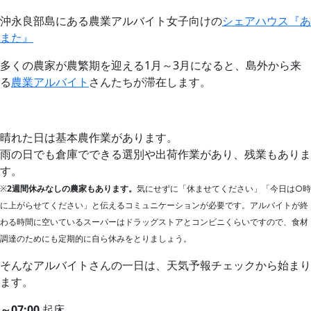
沖永良部島にある農業アルバイト女子向けの
シェアハウス『あ
また』
多くの農家が農繁期を迎える1月～3月になると、島外から来
る
農業アルバイト
さんたちが滞在します。
晴れた日は基本農作業があります。
雨の日でも倉庫でできる選別や出荷作業があり、残業もありま
す。
※
2週間休みなしの農家もあります。
気にせずに「休ませてください」「今日は○時
に上がらせてください」と伝えるコミュニケーションが必要です。アルバイトが終
わる時間に空いているスーパーはドラッグストアとコンビニくらいですので、食材
調達のためにも定期的に自ら休みをとりましょう。
そんなアルバイトさんの一日は、天気予報チェックから始まり
ます。
～07:00
起床