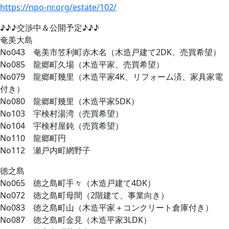
https://npo-nr.org/estate/102/
♪♪♪交渉中＆公開予定♪♪♪
奄美大島
No043 奄美市笠利町赤木名（木造戸建て2DK、売買希望）
No085 龍郷町久場（木造平家、売買希望）
No079 龍郷町幾里（木造平家4K、リフォーム済、家具家電
付き）
No080 龍郷町幾里（木造平家5DK）
No103 宇検村湯湾（売買希望）
No104 宇検村屋鈍（売買希望）
No110 龍郷町円
No112 瀬戸内町網野子
徳之島
No065 徳之島町手々（木造戸建て4DK）
No072 徳之島町母間（2階建て、事業向き）
No083 徳之島町山（木造平家＋コンクリート倉庫付き）
No087 徳之島町金見（木造平家3LDK）