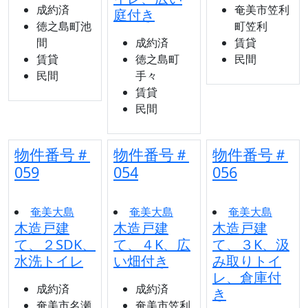
成約済
奄美市笠利
庭付き
徳之島町池
町笠利
間
成約済
賃貸
賃貸
徳之島町
民間
民間
手々
賃貸
民間
物件番号＃
物件番号＃
物件番号＃
059
054
056
奄美大島
奄美大島
奄美大島
木造戸建
木造戸建
木造戸建
て、２SDK、
て、４K、広
て、３K、汲
水洗トイレ
い畑付き
み取りトイ
レ、倉庫付
成約済
成約済
き
奄美市名瀬
奄美市笠利