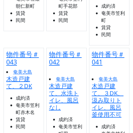
朝仁新町
町手花部
成約済
賃貸
賃貸
奄美市笠利
民間
民間
町
賃貸
民間
物件番号＃
物件番号＃
物件番号＃
043
042
041
奄美大島
木造戸建
奄美大島
奄美大島
て、２DK
木造戸建
木造戸建
て、水洗ト
て、３DK、
成約済
イレ、風呂
汲み取りト
奄美市笠利
なし
イレ、風呂
町赤木名
釜使用不可
賃貸
成約済
民間
奄美市笠利
成約済