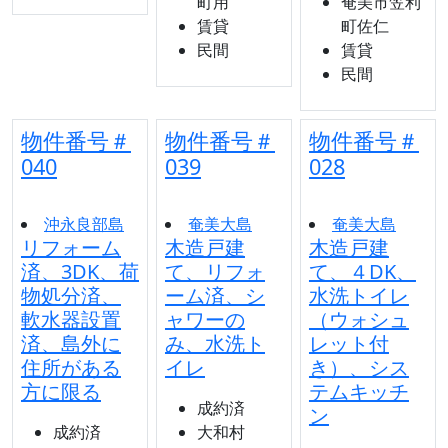
町用
奄美市笠利
賃貸
町佐仁
民間
賃貸
民間
物件番号＃
物件番号＃
物件番号＃
040
039
028
沖永良部島
奄美大島
奄美大島
リフォーム
木造戸建
木造戸建
済、3DK、荷
て、リフォ
て、４DK、
物処分済、
ーム済、シ
水洗トイレ
軟水器設置
ャワーの
（ウォシュ
済、島外に
み、水洗ト
レット付
住所がある
イレ
き）、シス
方に限る
テムキッチ
成約済
ン
成約済
大和村