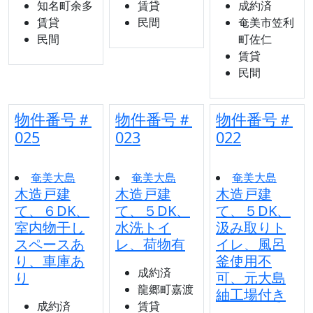
知名町余多
賃貸
成約済
賃貸
民間
奄美市笠利
民間
町佐仁
賃貸
民間
物件番号＃
物件番号＃
物件番号＃
025
023
022
奄美大島
奄美大島
奄美大島
木造戸建
木造戸建
木造戸建
て、６DK、
て、５DK、
て、５DK、
室内物干し
水洗トイ
汲み取りト
スペースあ
レ、荷物有
イレ、風呂
り、車庫あ
釜使用不
成約済
り
可、元大島
龍郷町嘉渡
紬工場付き
成約済
賃貸