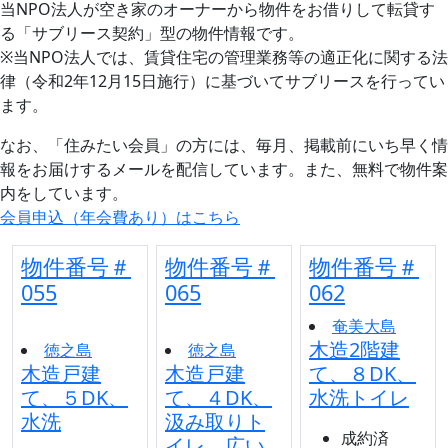
当NPO法人が空き家のオーナーから物件をお借りして転貸す
る「サブリース契約」型の物件情報です。
※当NPO法人では、賃貸住宅の管理業務等の適正化に関する法
律（令和2年12月15日施行）に基づいてサブリースを行ってい
ます。
なお、「住みたい会員」の方には、毎月、掲載前にいち早く情
報をお届けするメールを配信しています。また、無料で物件案
内をしています。
会員申込（年会費あり）はこちら
物件番号＃
物件番号＃
物件番号＃
055
065
062
奄美大島
木造2階建
徳之島
徳之島
木造戸建
木造戸建
て、８DK、
て、５DK、
て、４DK、
水洗トイレ
水洗
汲み取りト
成約済
イレ、広い