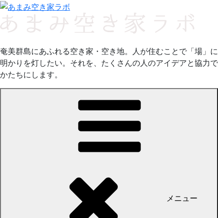
コ
ン
テ
ン
奄美群島にあふれる空き家・空き地。人が住むことで「場」に
ツ
明かりを灯したい。それを、たくさんの人のアイデアと協力で
へ
かたちにします。
ス
キ
ッ
プ
メニュー