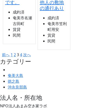
です。
他人の敷地
の通行あり
成約済
奄美市名瀬
成約済
古田町
奄美市笠利
賃貸
町用安
民間
賃貸
民間
投
前へ
1
2
3
4
次へ
カテゴリー
稿
の
ペ
奄美大島
徳之島
ー
沖永良部島
ジ
法人名・所在地
送
り
NPO法人あまみ空き家ラボ