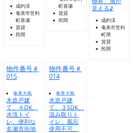
物有、海が
成約済
町喜瀬
見える♪
奄美市笠利
賃貸
町喜瀬
民間
成約済
賃貸
奄美市笠利
民間
町用
賃貸
民間
物件番号＃
物件番号＃
015
014
奄美大島
奄美大島
木造戸建
木造戸建
て、４DK、
て、３SDK、
水洗トイ
汲み取りト
レ、便利な
イレ、風呂
名瀬市街地
使用不可、