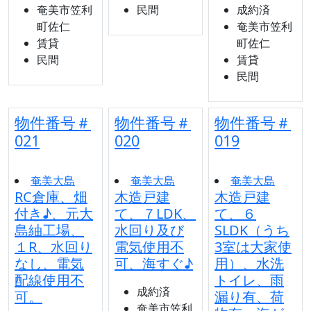
奄美市笠利
民間
成約済
町佐仁
奄美市笠利
賃貸
町佐仁
民間
賃貸
民間
物件番号＃
物件番号＃
物件番号＃
021
020
019
奄美大島
奄美大島
奄美大島
RC倉庫、畑
木造戸建
木造戸建
付き♪、元大
て、７LDK、
て、６
島紬工場、
水回り及び
SLDK（うち
１R、水回り
電気使用不
3室は大家使
なし、電気
可、海すぐ♪
用）、水洗
配線使用不
トイレ、雨
成約済
可。
漏り有、荷
奄美市笠利