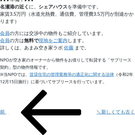
名瀬港の近く
に、
シェアハウス
を準備中です。
家賃3.5万円（水道光熱費、通信費、管理費3.5万円が別途かか
ります）
会員
の方には交渉中の物件もご紹介しています。
会員
の方は
無料で
現地をご案内
します。
詳しくは、あまみ空き家ラボ
佐藤
まで。
NPOが空き家のオーナーから物件をお借りして転貸する「サブリース
契約」型の物件情報です。
※当NPOでは、
賃貸住宅の管理業務等の適正化に関する法律
（令和2年
12月15日施行）に基づいてサブリースを行っています。
投
前
の
稿
投
ナ
前
＼新しくても古く
稿
ビ
ゲ