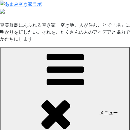
コ
ン
テ
ン
奄美群島にあふれる空き家・空き地。人が住むことで「場」に
ツ
明かりを灯したい。それを、たくさんの人のアイデアと協力で
へ
かたちにします。
ス
キ
ッ
プ
メニュー