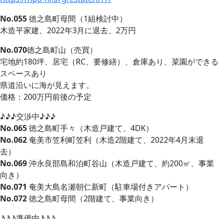
No.055
徳之島町母間（1組検討中）
木造平家建、2022年3月に退去、2万円
No.070
徳之島町山（売買）
宅地約180坪、居宅（RC、要修繕）、倉庫あり、菜園ができる
スペースあり
県道沿いに海が見えます。
価格：200万円前後の予定
♪♪♪交渉中♪♪♪
No.065
徳之島町手々（木造戸建て、4DK）
No.062
奄美市笠利町笠利（木造2階建て、2022年4月末退
去）
No.069
沖永良部島和泊町谷山（木造戸建て、約200㎡、事業
向き）
No.071
奄美大島名瀬朝仁新町（駐車場付きアパート）
No.072
徳之島町母間（2階建て、事業向き）
♪♪♪準備中♪♪♪