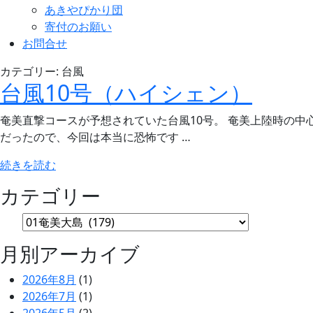
あきやぴかり団
寄付のお願い
お問合せ
カテゴリー:
台風
台風10号（ハイシェン）
奄美直撃コースが予想されていた台風10号。 奄美上陸時の中心気
だったので、今回は本当に恐怖です …
“台
続きを読む
風
カテゴリー
10
号
（ハ
イ
月別アーカイブ
シ
2026年8月
(1)
ェ
2026年7月
(1)
ン）”
2026年5月
(2)