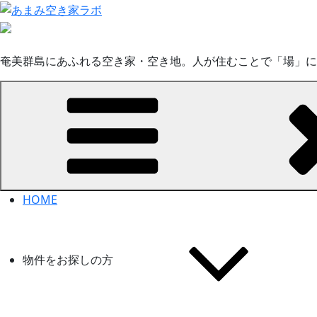
コ
ン
テ
ン
奄美群島にあふれる空き家・空き地。人が住むことで「場」に
ツ
へ
ス
キ
ッ
プ
HOME
物件をお探しの方