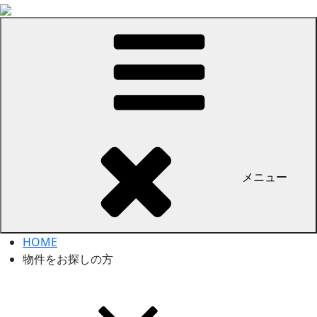
コ
ン
テ
ン
ツ
へ
ス
キ
ッ
メニュー
プ
HOME
物件をお探しの方