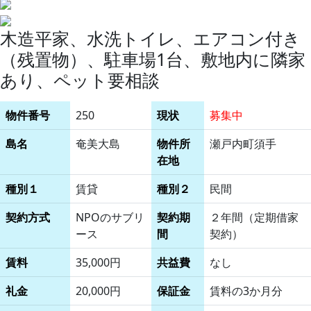
木造平家、水洗トイレ、エアコン付き
（残置物）、駐車場1台、敷地内に隣家
あり、ペット要相談
物件番号
250
現状
募集中
島名
奄美大島
物件所
瀬戸内町須手
在地
種別１
賃貸
種別２
民間
契約方式
NPOのサブリ
契約期
２年間（定期借家
ース
間
契約）
賃料
35,000円
共益費
なし
礼金
20,000円
保証金
賃料の3か月分