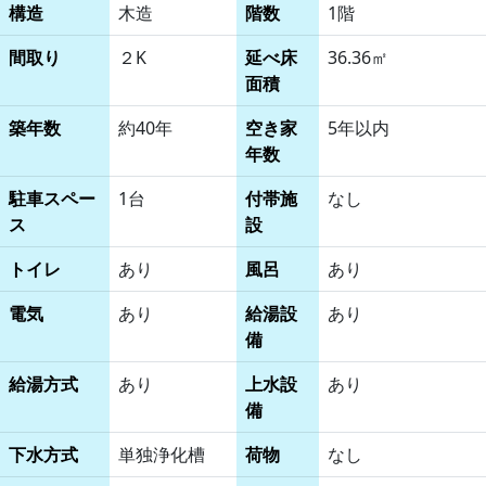
構造
木造
階数
1階
間取り
２K
延べ床
36.36㎡
面積
築年数
約40年
空き家
5年以内
年数
駐車スペー
1台
付帯施
なし
ス
設
トイレ
あり
風呂
あり
電気
あり
給湯設
あり
備
給湯方式
あり
上水設
あり
備
下水方式
単独浄化槽
荷物
なし