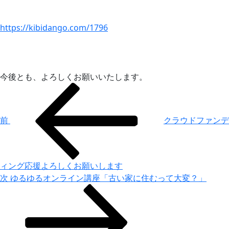
https://kibidango.com/1796
今後とも、よろしくお願いいたします。
投
前
の
稿
投
ナ
前
クラウドファンデ
稿
ビ
ゲ
ー
ィング応援よろしくお願いします
次
次
ゆるゆるオンライン講座「古い家に住むって大変？」
シ
の
ョ
投
ン
稿