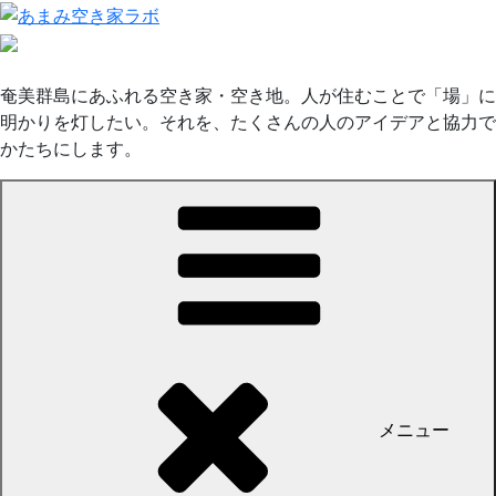
コ
ン
テ
ン
奄美群島にあふれる空き家・空き地。人が住むことで「場」に
ツ
明かりを灯したい。それを、たくさんの人のアイデアと協力で
へ
かたちにします。
ス
キ
ッ
プ
メニュー