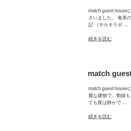
～”
動
の
産
match gues
事
さいました。 奄美
情
記 （サカキラボ …
を
徹
“match
続きを読む
底
guest
調
house
査
～
～
お
match gu
奄
客
美
様
群
の
match guest
島
声
麗な建物で、動線も
の
2020
ても夜は静かで …
賃
年
貸
8
“match
続きを読む
物
月
guest
件”
～”
house