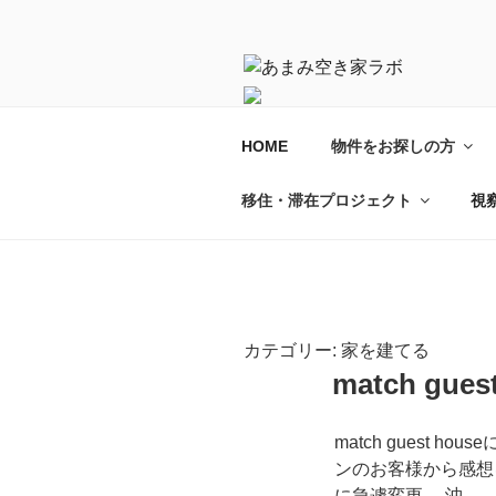
コ
ン
テ
ン
ツ
へ
HOME
物件をお探しの方
奄美群島にあふれる空き家・空
ス
かたちにします。
キ
移住・滞在プロジェクト
視
ッ
プ
カテゴリー:
家を建てる
match g
match gues
ンのお客様から感想
に急遽変更。 沖 …