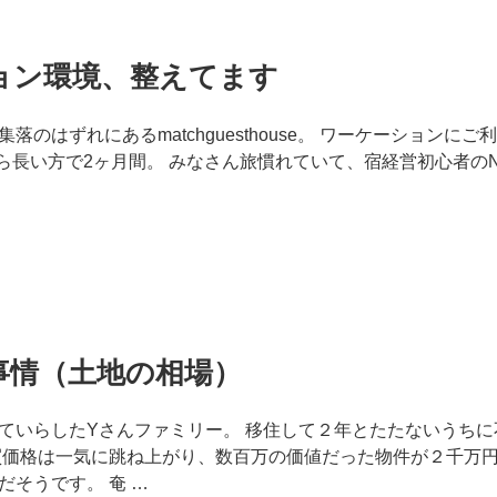
ョン環境、整えてます
落のはずれにあるmatchguesthouse。 ワーケーションに
から長い方で2ヶ月間。 みなさん旅慣れていて、宿経営初心者の
事情（土地の相場）
ていらしたYさんファミリー。 移住して２年とたたないうちに
買価格は一気に跳ね上がり、数百万の価値だった物件が２千万
だそうです。 奄 …