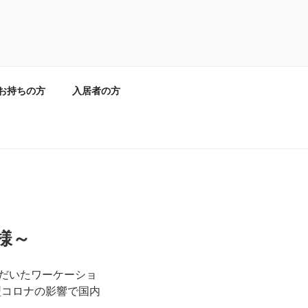
お持ちの方
入居者の方
くさんの人のアイデアと協力で
客様～
いただいたワーケーショ
型コロナの影響で国内