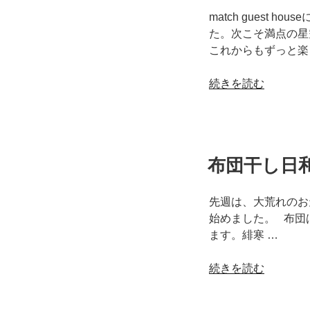
の
match guest
声
た。次こそ満点の星
2020
これからもずっと楽
年
2
“match
続きを読む
月
guest
～”
house
の
～
お
布団干し日和 m
客
様
の
先週は、大荒れのお天気
声
始めました。 布団
2020
ます。緋寒 …
年
2
“布
続きを読む
月
団
～”
干