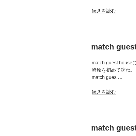
え
て
“島
続きを読む
ま
の
す”
不
の
動
産
match gu
事
情
（土
match guest
地
崎原を初めて訪ね、
の
match gues …
相
場）”
“match
続きを読む
の
guest
house
～
お
match gu
客
様