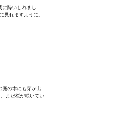
る空間に酔いしれまし
緒に見れますように。
seの庭の木にも芽が出
て、まだ桜が咲いてい