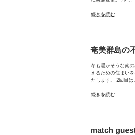
“match
続きを読む
guest
house
～
初
奄美群島の
の
ワ
ー
冬も暖かそうな南の
ケ
えるための住まいを
ー
たします。 2回目は
シ
ョ
“奄
続きを読む
ン
美
の
群
お
島
客
の
match gu
様
不