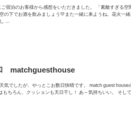
 houseにご宿泊のお客様から感想をいただきました。 「素敵すぎ
空の下でお酒を飲みましょう💛また一緒に来ようね。花火一
し …
atchguesthouse
でしたが、やっとこお数日快晴です。 match guest hou
はもちろん、クッションも天日干し！ あ～気持ちいい。 そし