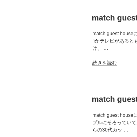
の
し
日
match gu
和
matchguesthouse”
の
match guest
fiかテレビがあると
け、 …
“match
続きを読む
guest
house
～
お
match gu
客
様
の
match guest
声
プルにそろっていて
2020
らの30代カッ …
年