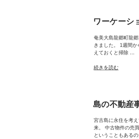
の
の
～
お
ワーケーシ
客
様
の
奄美大島龍郷町龍郷集
声
きました。 1週間
2020
えておくと掃除 …
年
7
“ワ
続きを読む
月
ー
～”
ケ
の
ー
シ
島の不動産
ョ
ン
環
宮古島に永住を考え
境、
来。 中古物件の売
整
ということもあるの