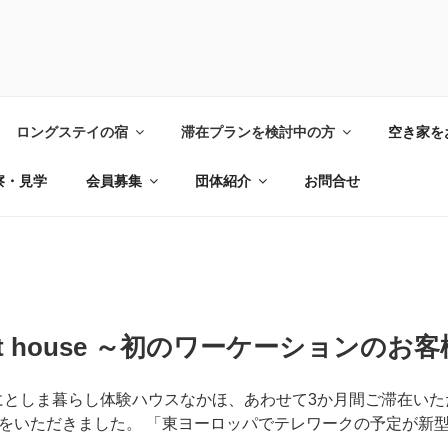
ロングステイの宿
滞在プランを検討中の方
空き家を
き地。人が住むことで「場」に明かりを灯したい。それを、た
察・見学
会員募集
団体紹介
お問合せ
uest house ～初のワーケーションのお
t houseにとしま暮らし体験ハウスなかほ、あわせて3か月間ご滞在
をいただきました。 「東ヨーロッパでテレワークの予定が新