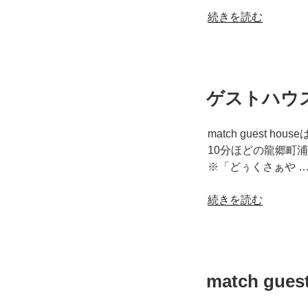
2
“match
続きを読む
月
guest
～”
house
の
～
お
ゲストハウ
客
様
の
match guest
声
10分ほどの龍郷町
2020
※「どぅくさぁや 
年
2
“ゲ
続きを読む
月
ス
～”
ト
の
ハ
ウ
match gu
ス
の