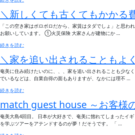
様
室
＼新しくても古くてもかかる
の
情
感
報
「この空き家はボロボロだから、家賃はタダでしょ」と思われ
想
match
お願いしています。 ①火災保険 大家さんが建物にか …
2022
guest
年
house
“＼
続きを読む
6
2022
新
月”
＼家を追い出されることもよ
年
し
の
6
く
奄美に住み続けたいのに、、、家を追い出されることも少なく
月
て
でいるなどは、自業自得の面もありますが、なかには理不 …
27
も
日
古
“＼
続きを読む
時
く
家
点”
match guest house ～お客
て
を
の
も
追
奄美大島4回目。 日本が大好きで、奄美に惚れてしまったイ
か
い
を学ぶツアーをアテンドするのが夢！だそうです。 「 …
か
出
る
さ