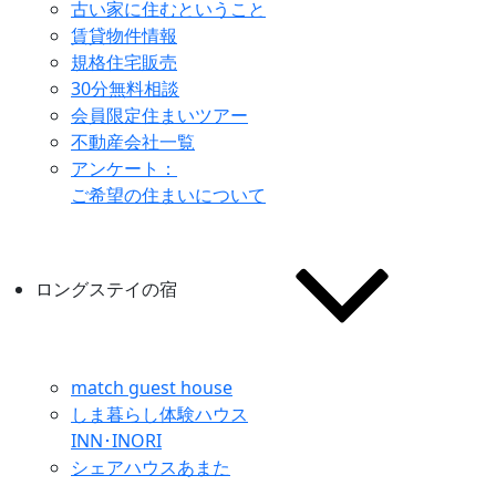
古い家に住むということ
賃貸物件情報
規格住宅販売
30分無料相談
会員限定住まいツアー
不動産会社一覧
アンケート：
ご希望の住まいについて
ロングステイの宿
match guest house
しま暮らし体験ハウス
INN･INORI
シェアハウスあまた