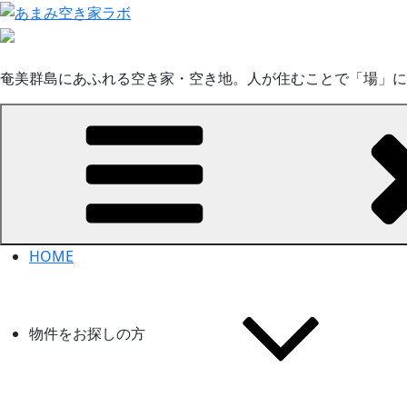
コ
ン
テ
ン
奄美群島にあふれる空き家・空き地。人が住むことで「場」に
ツ
へ
ス
キ
ッ
プ
HOME
物件をお探しの方