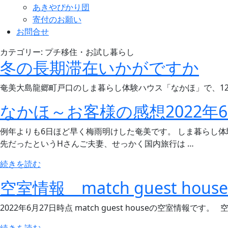
あきやぴかり団
寄付のお願い
お問合せ
カテゴリー:
プチ移住・お試し暮らし
冬の長期滞在いかがですか
奄美大島龍郷町戸口のしま暮らし体験ハウス「なかほ」で、12月
なかほ～お客様の感想2022年
例年よりも6日ほど早く梅雨明けした奄美です。 しま暮らし体
先だったというHさんご夫妻、せっかく国内旅行は …
“な
続きを読む
か
空室情報 match guest hou
ほ
～
2022年6月27日時点 match guest houseの空室情報です。 空室状況
お
客
“空
続きを読む