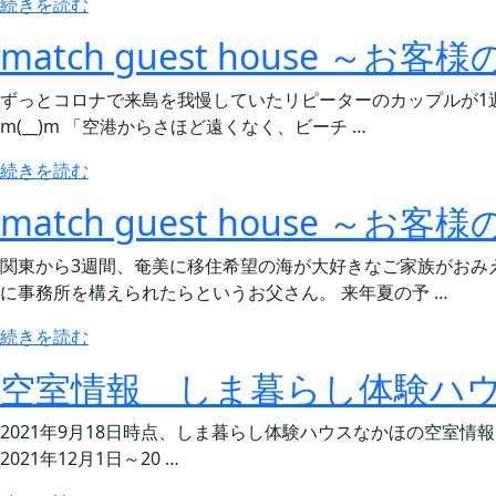
“match
続きを読む
の
た
guest
match guest house ～お客
み
house
な
～
ずっとコロナで来島を我慢していたリピーターのカップルが1週
さ
お
m(__)m 「空港からさほど遠くなく、ビーチ …
ま
客
の
様
“match
続きを読む
お
の
guest
名
match guest house ～お客
声
house
前
2021
～
を
関東から3週間、奄美に移住希望の海が大好きなご家族がおみ
年
お
掲
に事務所を構えられたらというお父さん。 来年夏の予 …
11
客
示
月”
様
“match
続きを読む
し
の
の
guest
ま
空室情報 しま暮らし体験ハウス
声
house
し
2021
～
た”
2021年9月18日時点、しま暮らし体験ハウスなかほの空室情報で
年
お
の
2021年12月1日～20 …
10
客
月”
様