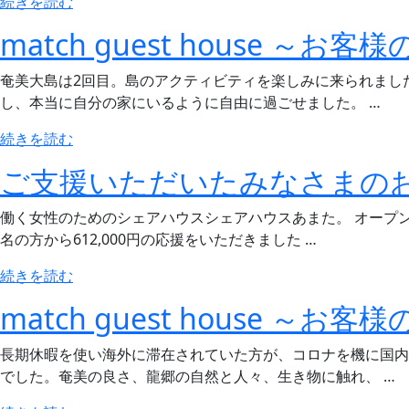
“match
続きを読む
費
れ
guest
用
match guest house ～お客
る
house
は
こ
～
同
奄美大島は2回目。島のアクティビティを楽しみに来られまし
と
お
じ？
し、本当に自分の家にいるように自由に過ごせました。 …
も
客
／”
よ
様
“match
続きを読む
の
く
の
guest
あ
ご支援いただいたみなさまの
声
house
る
2021
～
話
働く女性のためのシェアハウスシェアハウスあまた。 オープ
年
お
で
名の方から612,000円の応援をいただきました …
12
客
／”
月”
様
“ご
続きを読む
の
の
の
支
match guest house ～お客
声
援
2021
い
長期休暇を使い海外に滞在されていた方が、コロナを機に国内
年
た
でした。奄美の良さ、龍郷の自然と人々、生き物に触れ、 …
12
だ
月”
い